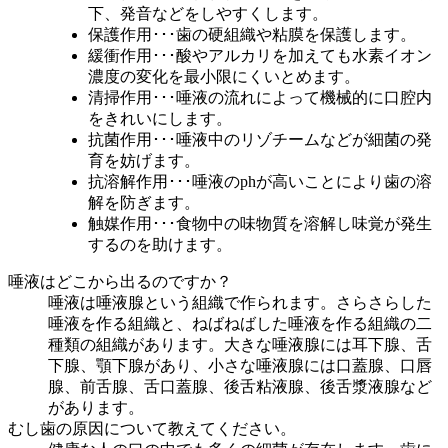
下、発音などをしやすくします。
保護作用
･･･歯の硬組織や粘膜を保護します。
緩衝作用
･･･酸やアルカリを加えても水素イオン
濃度の変化を最小限にくいとめます。
清掃作用
･･･唾液の流れによって機械的に口腔内
をきれいにします。
抗菌作用
･･･唾液中のリゾチームなどが細菌の発
育を妨げます。
抗溶解作用
･･･唾液のphが高いことにより歯の溶
解を防ぎます。
触媒作用
･･･食物中の味物質を溶解し味覚が発生
するのを助けます。
唾液はどこから出るのですか？
唾液は唾液腺という組織で作られます。さらさらした
唾液を作る組織と、ねばねばした唾液を作る組織の二
種類の組織があります。大きな唾液腺には耳下腺、舌
下腺、顎下腺があり、小さな唾液腺には口蓋腺、口唇
腺、前舌腺、舌口蓋腺、後舌粘液腺、後舌漿液腺など
があります。
むし歯の原因について教えてください。