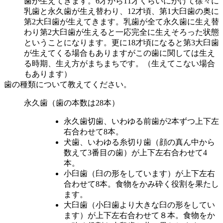
歯が生えてきます。6才から11才くらいにかけて徐々に
乳歯と永久歯が生え替わり、12才頃、第1大臼歯の奥に
第2大臼歯が生えてきます。乳歯が全て永久歯に生え替
わり第2大臼歯が生えると一応完全に生えそろった状態
ということになります。更に18才頃になると第3大臼歯
が生えてくる場合もありますがこの歯に関しては生え
る時期、生え方がまちまちです。（生えてこない場合
もあります）
歯の種類について教えてください。
永久歯（歯の本数は28本）
永久歯切歯、いわゆる前歯が2本ずつ上下左
右合わせて8本。
犬歯、いわゆる糸切り歯（顔の真ん中から
数えて3番目の歯）が上下左右合わせて4
本。
小臼歯（臼の形をしています）が上下左右
合わせて8本。食物をかみ砕く役割を果たし
ます。
大臼歯（小臼歯より大きな臼の形をしてい
ます）が上下左右合わせて８本。食物をか