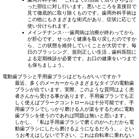
った部位に対し行います。悪いところを直接目で
見て徹底的に取り除くものです。歯周外科手術は
この他にもさまざまな術式があり、症状に応じて
使い分けられます。
メインテナンス
･･･歯周病は治療が終わってから
が肝心です。せっかく健康を取り戻したのですか
ら、この状態を維持していくことが大切です。毎
日のブラッシング、規則正しい生活，歯科医院に
よる定期検診が必要です。お口の健康をいつまで
も保ちましょう。
電動歯ブラシと手用歯ブラシはどちらがいいですか？
最近、多くのメーカーからさまざまなタイプの電動歯
ブラシが出ています。実際、このような質問はよく患
者さんから受ける事があります。手用歯ブラシでも正
しく使えばプラークコントロールは十分可能です。手
用歯ブラシでしっかり磨ける人が楽をするために電動
歯ブラシを使うのであれば問題は無いと思います。
しかし、「私は手用歯ブラシで磨くのがへただから電
動歯ブラシにしたら磨けるようになるだろう。」とい
うお考えはしないで下さい。これは自転車に乗れない