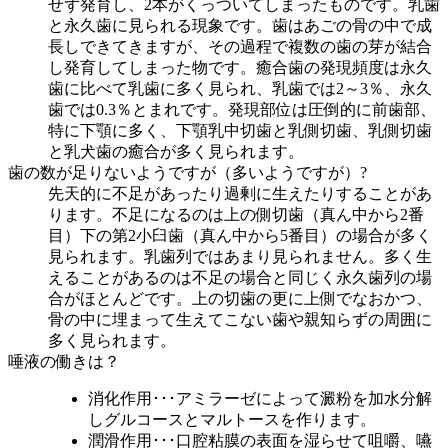
せず発育し、2本がくっついてしまったものです。乳歯
と永久歯に見られる現象です。歯はあごの骨の中で成
長しできてきますが、その過程で複数の歯の芽が結合
し発育してしまった物です。癒合歯の発現頻度は永久
歯に比べて乳歯に多く見られ、乳歯では2～3％、永久
歯では0.3％とまれです。発現部位は圧倒的に前歯部、
特に下顎に多く、下顎乳中切歯と乳側切歯、乳側切歯
と乳犬歯の癒合が多く見られます。
歯の数が足りないようですが（多いようですが）?
先天的に不足があったり過剰に生えたりすることがあ
ります。不足になるのは上の側切歯（真ん中から2番
目）下の第2小臼歯（真ん中から5番目）の場合が多く
見られます。乳歯列ではあまり見られません。多く生
えることがあるのは不足の場合と同じく永久歯列の場
合がほとんどです。上の切歯の更に上側でなおかつ、
骨の中に埋まって生えてこない歯や親知らずの周囲に
多く見られます。
唾液の働きは？
消化作用
･･･アミラーゼによって澱粉を加水分解
しグルコースとマルトースを作ります。
潤滑作用
･･･口腔粘膜の表面を湿らせて咀嚼、嚥