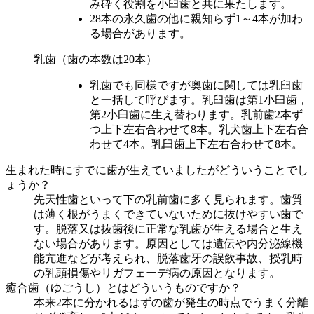
み砕く役割を小臼歯と共に果たします。
28本の永久歯の他に親知らず1～4本が加わ
る場合があります。
乳歯（歯の本数は20本）
乳歯でも同様ですが奥歯に関しては乳臼歯
と一括して呼びます。乳臼歯は第1小臼歯，
第2小臼歯に生え替わります。乳前歯2本ず
つ上下左右合わせて8本。乳犬歯上下左右合
わせて4本。乳臼歯上下左右合わせて8本。
生まれた時にすでに歯が生えていましたがどういうことでし
ょうか？
先天性歯といって下の乳前歯に多く見られます。歯質
は薄く根がうまくできていないために抜けやすい歯で
す。脱落又は抜歯後に正常な乳歯が生える場合と生え
ない場合があります。原因としては遺伝や内分泌線機
能亢進などが考えられ、脱落歯牙の誤飲事故、授乳時
の乳頭損傷やリガフェーデ病の原因となります。
癒合歯（ゆごうし）とはどういうものですか？
本来2本に分かれるはずの歯が発生の時点でうまく分離