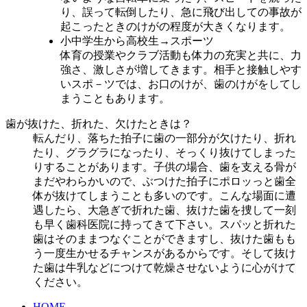
り、誤って転倒したり、急に飛び出しての事故が
起こったときのけがの程度が大きくなります。
小中学生から高校生→スポーツ
体育の授業やクラブ活動も体力の充実と共に、力
強さ、激しさが増してきます。相手と接触しやす
いスポ－ツでは、お口のけが、歯のけがをしてし
まうこともあります。
歯が抜けた、折れた、欠けたときは？
転んだり、落ちた拍子に歯の一部分が欠けたり、折れ
たり、グラグラになったり、そっくり抜けてしまった
りすることがあります。子供の場合、歯を支える骨が
まだやわらかいので、ぶつけた拍子にポロッっと歯全
体が抜けてしまうことも多いのです。こんな場面に遭
遇したら、大急ぎで折れた歯、抜けた歯を捜して一刻
も早く歯科医院に持ってきて下さい。スパッと折れた
歯はそのままつなぐことができますし、抜けた歯もも
う一度生かせるチャンスがあるからです。そして抜け
た歯は牛乳などにつけて乾燥させないように心がけて
ください。
HOME