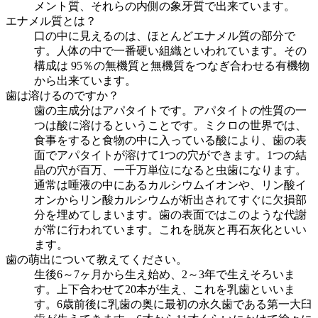
メント質、それらの内側の象牙質で出来ています。
エナメル質とは？
口の中に見えるのは、ほとんどエナメル質の部分で
す。人体の中で一番硬い組織といわれています。その
構成は 95％の無機質と無機質をつなぎ合わせる有機物
から出来ています。
歯は溶けるのですか？
歯の主成分はアパタイトです。アパタイトの性質の一
つは酸に溶けるということです。ミクロの世界では、
食事をすると食物の中に入っている酸により、歯の表
面でアパタイトが溶けて1つの穴ができます。1つの結
晶の穴が百万、一千万単位になると虫歯になります。
通常は唾液の中にあるカルシウムイオンや、リン酸イ
オンからリン酸カルシウムが析出されてすぐに欠損部
分を埋めてしまいます。歯の表面ではこのような代謝
が常に行われています。これを脱灰と再石灰化といい
ます。
歯の萌出について教えてください。
生後6～7ヶ月から生え始め、2～3年で生えそろいま
す。上下合わせて20本が生え、これを乳歯といいま
す。6歳前後に乳歯の奥に最初の永久歯である第一大臼