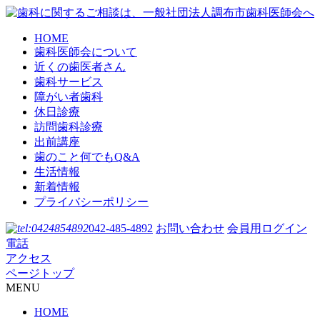
HOME
歯科医師会について
近くの歯医者さん
歯科サービス
障がい者歯科
休日診療
訪問歯科診療
出前講座
歯のこと何でもQ&A
生活情報
新着情報
プライバシーポリシー
042-485-4892
お問い合わせ
会員用ログイン
電話
アクセス
ページトップ
MENU
HOME