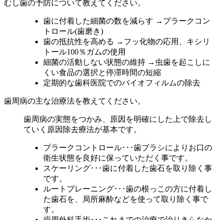
むし歯の予防について教えてください。
歯に付着した細菌の数を減らす →プラークコン
トロール(歯磨き)
歯の抵抗性を高める →フッ化物の応用、キシリ
トール100％ガムの使用
細菌の活動しない状態の維持 →虫歯を起こしに
くい食品の選択と停滞時間の短縮
定期的な歯科医院でのバイオフィルムの除去
歯周病の主な治療法を教えてください。
歯周病の実態をつかみ、原因を明確にした上で除去し
ていく原因除去療法が基本です。
プラークコントロール
･･･歯ブラシによりお口の
衛生状態を良好に保っていただく事です。
スケーリング
･･･歯に付着した歯石を取り除く事
です。
ルートプレーニング
･･･歯の根っこの方に付着し
た歯石を、局所麻酔などを使って取り除く事で
す。
歯周外科手術
･･･これまでの治療で治りきらなか