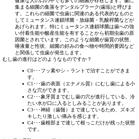
健康な人の口の中でも多くの細菌が存在します。歯に
集まる細菌の集落をデンタルプラーク(歯垢)と呼びま
す。これらの細菌で虫歯に関連のある代表的なものと
してミュータンス連鎖球菌・放線菌・乳酸桿菌などが
あげられます。特にミュータンス連鎖球菌は歯への強
い付着生能や酸産生能を有することから初期虫歯の原
因菌とされています。このような細菌が歯質の状態、
唾液量と性状、細菌の好みの食べ物や時間的要因など
と関係して虫歯が発生します。
むし歯の進行はどのようなものですか？
C0
･･･フッ素やシ－ラントで治すことができま
す。
C1
･･･歯の表面（エナメル質）にむし歯による小
さな穴ができます。
C2
･･･象牙質までむし歯の穴が進行している。冷
たい水が口に入るとしみることがあります。
C3
･･･神経（歯髄）まで達しているため、ズキズ
キしたり激しい痛みを感じます。
C4
･･･歯根部まで達して根っこだけが残った状態
です。