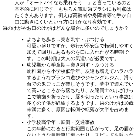
人が「オートバイなら乗れそう！」と言っているのと
基本的に同じです。もちろん電動歯ブラシにも利点は
たくさんあります。例えば高齢者や身障者等で手が自
由に動きにくいという方にはかなり有効です。
歯のけがやお口のけがはどんな場合に多いのでしょうか？
よちよち歩き→突き刺す・ぶつける
可愛い盛りですが、歩行が不安定で転倒しやすく
加えて回りにあるものを口に入れたがる時期で
す。この時期は大人の気遣いが必要です。
幼児期から学童期→突き刺す・ぶつける
幼稚園から小学校低学年、友達も増えてハラハラ
するようなブランコ遊びやジャングルジム、滑り
台での鬼ごっこが楽しそうです。夢中で遊んでい
て高いところから落ちたり、友達同士のふざけっ
こで前歯を折ったり、唇を切ったりという事故は
多くの子供が経験するようです。歯のけがは10歳
未満に多く、原因は転倒や転落が大半を占めま
す。
小学校高学年→転倒・交通事故
この年齢になると行動範囲も広がって、足の届か
ないような自転車に乗ったり、スピ－ドを競った