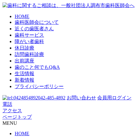
HOME
歯科医師会について
近くの歯医者さん
歯科サービス
障がい者歯科
休日診療
訪問歯科診療
出前講座
歯のこと何でもQ&A
生活情報
新着情報
プライバシーポリシー
042-485-4892
お問い合わせ
会員用ログイン
電話
アクセス
ページトップ
MENU
HOME